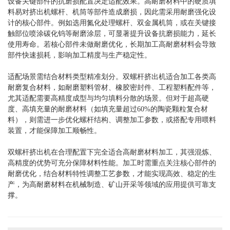
设备关键部件的抗磨损配置决定适配效果。高耐磨材料中的硬质填
料易对挤出机螺杆、机筒等部件造成磨损，因此需采用耐磨强化设
计的核心部件。例如选用氮化处理螺杆、双金属机筒，或在关键接
触部位喷涂碳化钨等耐磨涂层，可显著提升设备抗磨损能力，延长
使用寿命。若核心部件未做耐磨优化，长期加工高耐磨材料会导致
部件快速损耗，影响加工精度与生产稳定性。
适配场景需结合材料类型精准划分。双螺杆挤出机适合加工各类高
耐磨复合材料，如耐磨塑料管材、橡胶密封件、工程塑料配件等，
尤其适配需要高精度成型与均匀填料分散的场景。但对于超高硬
度、高填充量的耐磨材料（如填充量超过60%的陶瓷颗粒复合材
料），则需进一步优化螺杆结构、调整加工参数，或搭配专用喂料
装置，才能保障加工顺畅性。
双螺杆挤出机在合理配置下完全适合高耐磨材料加工，其强混炼、
高精度的优势可充分保障材料性能。加工时需重点关注核心部件的
耐磨优化，结合材料特性调整工艺参数，才能实现高效、稳定的生
产，为高耐磨材料在机械制造、矿山开采等领域的应用提供可靠支
撑。