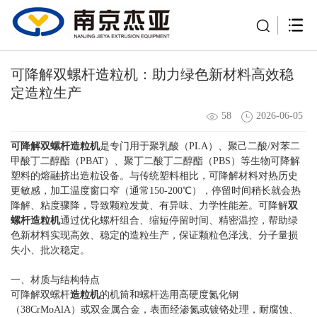
可降解双螺杆造粒机：助力绿色新材料高效稳
定造粒生产
58
2026-06-05
可降解双螺杆造粒机
是专门用于聚乳酸（PLA）、聚己二酸/对苯二
甲酸丁二醇酯（PBAT）、聚丁二酸丁二醇酯（PBS）等生物可降解
塑料的熔融挤出造粒设备。与传统塑料相比，可降解材料对热历史
更敏感，加工温度窗口窄（通常150-200℃），停留时间稍长就会热
降解、粘度骤降，导致颗粒发黄、有异味、力学性能差。可降解
双
螺杆造粒机
通过优化螺杆组合、缩短停留时间、精密温控，帮助绿
色新材料实现高效、稳定的造粒生产，保证颗粒色泽浅、分子量损
失小、批次稳定。
一、材质与结构特点
可降解双螺杆
造粒机
的机筒和螺杆选用高硬度氮化钢
（38CrMoAlA）或双金属合金，表面经渗氮或镀铬处理，耐腐蚀、