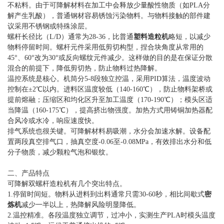
不粘料。由于可降解材料在加工中会释放少量酸性物质（如PLA分
解产生乳酸），普通钢材容易锈蚀污染物料。与物料接触的部件建
议采用不锈钢或特殊涂层。
螺杆长径比（L/D）通常为28-36，比普通
塑料造粒机
略短，以减少
物料停留时间。螺杆元件采用低剪切构型，捏合块角度从常用的
45°、60°改为30°或反向螺纹元件减少。这样做的目的是在保证分散
混合的前提下，降低剪切热，防止物料过热降解。
温控系统是核心。机筒分5-8段独立控温，采用PID算法，温度波动
控制在±2℃以内。进料区温度较低（140-160℃），防止物料架桥或
提前熔融；压缩区和均化区升至加工温度（170-190℃）；模头区适
当降温（160-175℃），提高挤出物强度。加热方式用铸铜加热器配
合风冷或水冷，响应速度快。
排气系统也很关键。可降解材料易吸潮，水分会加速水解。设备配
置两段真空排气口，抽真空度-0.06至-0.08MPa，有效排出水分和低
分子物质，减少颗粒气泡和银纹。
二、产品特点
可降解双螺杆造粒机有几个突出特点。
1.停留时间短。物料从进料到出料通常只需30-60秒，相比间歇式
密
炼机
减少一半以上，热降解风险明显降低。
2.温控精准。各段温度独立调节，过冲小，实测生产PLA时模头温度