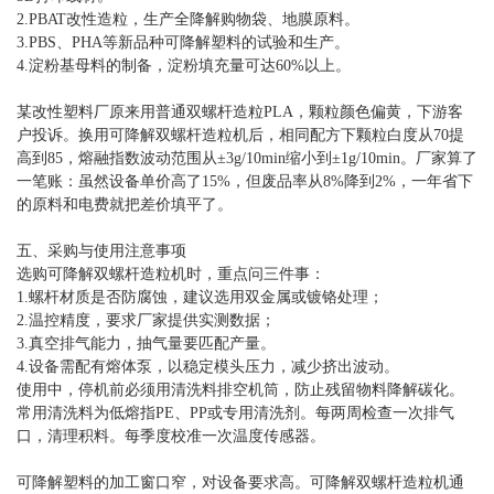
2.PBAT改性造粒，生产全降解购物袋、地膜原料。
3.PBS、PHA等新品种可降解塑料的试验和生产。
4.淀粉基母料的制备，淀粉填充量可达60%以上。
某改性塑料厂原来用普通双螺杆造粒PLA，颗粒颜色偏黄，下游客
户投诉。换用可降解双螺杆造粒机后，相同配方下颗粒白度从70提
高到85，熔融指数波动范围从±3g/10min缩小到±1g/10min。厂家算了
一笔账：虽然设备单价高了15%，但废品率从8%降到2%，一年省下
的原料和电费就把差价填平了。
五、采购与使用注意事项
选购可降解双螺杆造粒机时，重点问三件事：
1.螺杆材质是否防腐蚀，建议选用双金属或镀铬处理；
2.温控精度，要求厂家提供实测数据；
3.真空排气能力，抽气量要匹配产量。
4.设备需配有熔体泵，以稳定模头压力，减少挤出波动。
使用中，停机前必须用清洗料排空机筒，防止残留物料降解碳化。
常用清洗料为低熔指PE、PP或专用清洗剂。每两周检查一次排气
口，清理积料。每季度校准一次温度传感器。
可降解塑料的加工窗口窄，对设备要求高。可降解双螺杆造粒机通