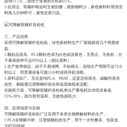
波动±1.5℃，远优于普通挤出机的±5℃。
3.自清洁。双螺杆啮合时互相刮擦，残留物料少，换色换料时用清洗
料推几分钟即可，避免交差污染。
三、产品优势
采用可降解双螺杆造粒机，绿色新材料生产厂家能获得几个明显收
益。
1.颗粒品质高。PLA颗粒色泽为白色或浅黄色，无黑点、无焦粒，分
子量保留率可达95%以上（相比原料）。
2.生产效率稳定。由于不易堵网、不粘模头，连续生产周期可达72小
时以上，而普通设备可能12小时就得停机清模。
3.原料适应广。无论是纯PLA、PBAT，还是淀粉填充、碳酸钙填充
改性，都能通过调整螺杆组合和温度曲线来适配。
在能耗方面，可降解双螺杆造粒机单位产量电耗比传统设备低
15%-20%，因为剪切温和、无效热损耗少。
四、应用场景与实例
可降解双螺杆造粒机广泛应用于各类生物降解材料的生产。
1.PLA全降解片材、注塑级颗粒的生产，用于一次性餐具、包装盒、
3D打印线材。