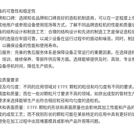
备的可靠性和稳定性
牌和口碑：选择知名品牌和口碑良好的造粒机制造商，可以在一定程度上
其他用户或参观设备使用现场等方式，了解不同品牌造粒机的性能和质量
备的结构设计和制造工艺：合理的结构设计和先进的制造工艺是保证造粒
间的连接应牢固可靠，以减少设备在运行过程中的振动和噪音。同时，制
，以确保设备的性能和使用寿命。
后服务：完善的售后服务体系是保障设备正常运行的重要因素。在选择造
、培训、维修保养、零部件供应等方面。选择能够提供及时、高效、专业
设备停机时间，降低生产损失。
粒质量要求
径及均匀度：不同的应用领域对 ETFE 颗粒的粒径和均匀度有不同的要
精度和质量；而在一些对颗粒尺寸要求不高的领域，如挤出成型的管材生
要求来选择能够生产出符合相应粒径和均匀度的造粒机。
状和表面质量：ETFE 颗粒的形状和表面质量也会影响其加工性能和产
度的成型工艺；而不规则形状的颗粒可能在某些特定的应用中具有更好的
避免在加工过程中出现堵塞模具或影响产品外观等问题。