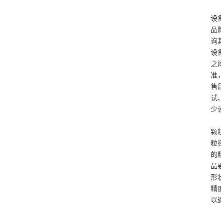
设
品
询
设
之
准
售
试
少
颗
粒
的
品
形
精
以