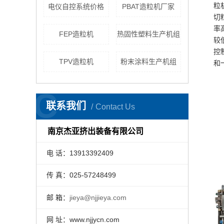
粒
电仪自控系统价格
PBAT造粒机厂家
切
率
FEP造粒机
热固性塑料生产机组
较
控
TPV造粒机
粉末涂料生产机组
和
C
联系我们
Contact Us
南京杰亚挤出装备有限公司
电 话：13913392409
传 真：025-57248499
邮 箱：
jieya@njjieya.com
网 址：www.njjycn.com