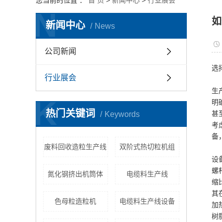
您当前的位置 ：
首 页
>
新闻中心
>
行业展会
N
如
新闻中心
News
公司新闻
选
行业展会
生
K
明
热门关键词
Keywords
甚
考
备
废料回收造粒生产线
双阶式热切粒机组
设
螺
氮化钢挤出机筒体
电缆料生产线
缩
其
色母粒造粒机
电缆料生产线设备
加
树