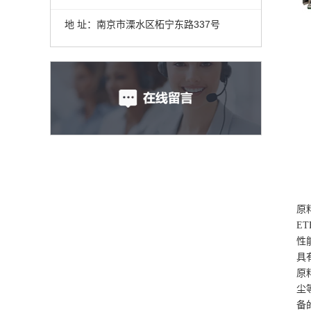
地 址：南京市溧水区柘宁东路337号
原
E
性
具
原
尘
备