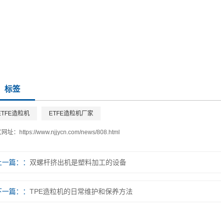
标签
ETFE造粒机
ETFE造粒机厂家
文网址：
https://www.njjycn.com/news/808.html
上一篇：
双螺杆挤出机是塑料加工的设备
下一篇：
TPE造粒机的日常维护和保养方法