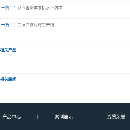
上一篇：
反应釜熔体泵接水下切粒
下一篇：
三层共挤片材生产线
相关产品
相关新闻
产品中心
案例展示
资质荣誉