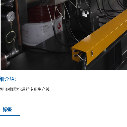
细介绍：
塑料脱挥塑化造粒专用生产线
标签