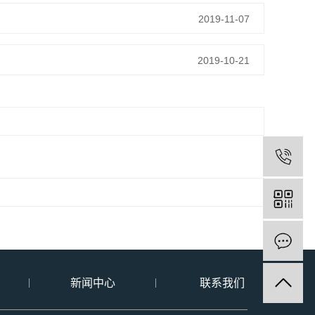
2019-11-07
2019-10-21
新闻中心
联系我们