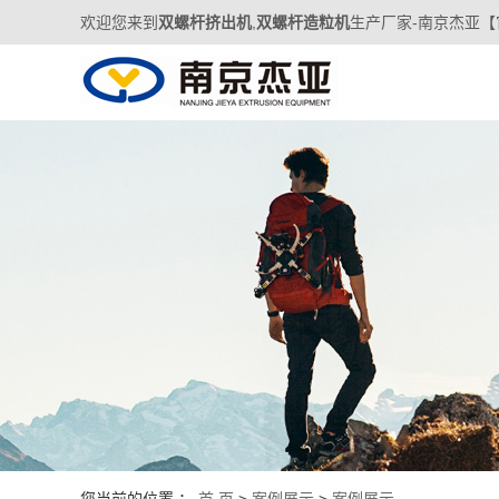
欢迎您来到
双螺杆挤出机
,
双螺杆造粒机
生产厂家-南京杰亚【