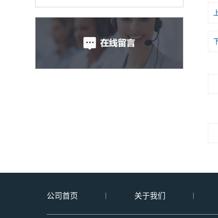
公司首页
关于我们