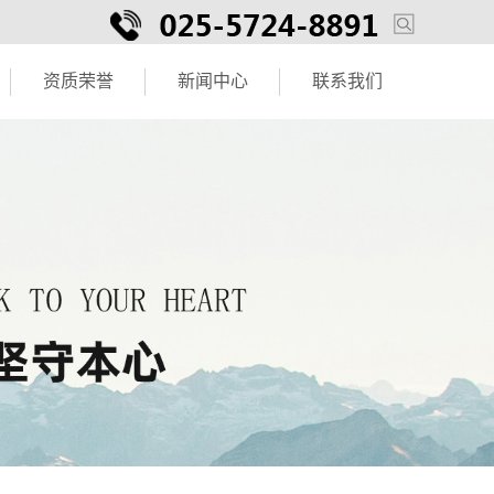
资质荣誉
新闻中心
联系我们
资质荣誉
公司新闻
联系方式
行业展会